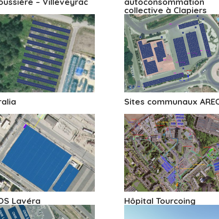
oussière – Villeveyrac
autoconsommation
collective à Clapiers
ralia
Sites communaux ARE
OS Lavéra
Hôpital Tourcoing