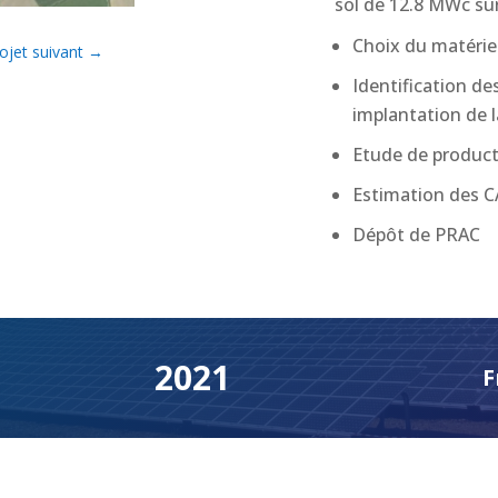
sol de 12.8 MWc sur
Choix du matériel
ojet suivant
→
Identification de
implantation de l
Etude de product
Estimation des 
Dépôt de PRAC
2021
F