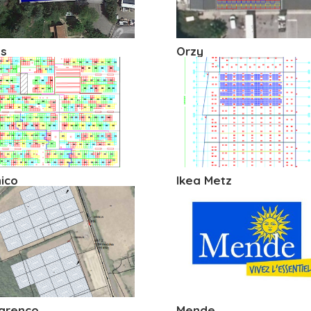
s
Orzy
ico
Ikea Metz
arenco
Mende