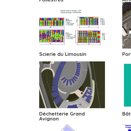
Scierie du Limousin
Por
Déchetterie Grand
Bât
Avignon