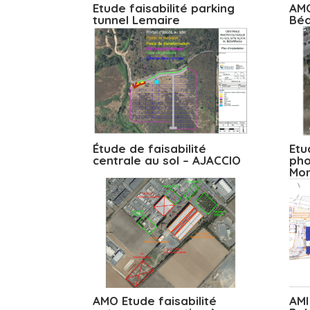
Etude faisabilité parking
AMO
tunnel Lemaire
Béd
Étude de faisabilité
Etu
centrale au sol – AJACCIO
pho
Mon
AMO Etude faisabilité
AMI