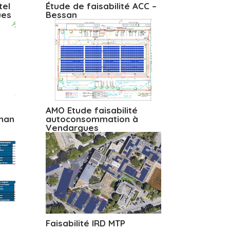
tel
Étude de faisabilité ACC –
ues
Bessan
AMO Etude faisabilité
gnan
autoconsommation à
Vendargues
Faisabilité IRD MTP