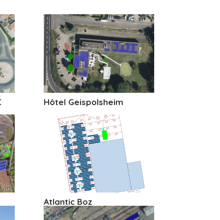
C
Hôtel Geispolsheim
Atlantic Boz