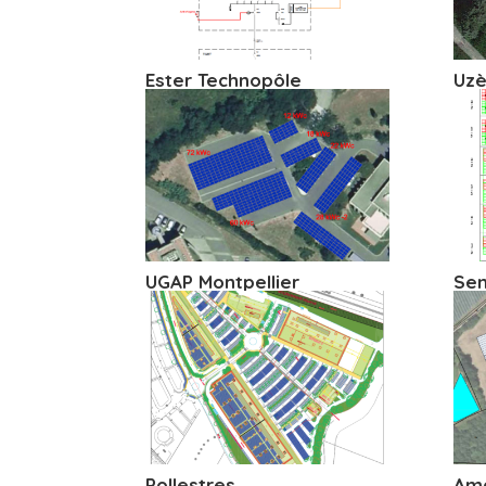
Ester Technopôle
Uzè
UGAP Montpellier
Sen
Pollestres
Am