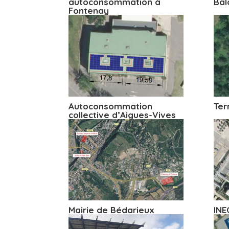
autoconsommation à
Bal
Fontenay
Autoconsommation
Ter
collective d’Aigues-Vives
Mairie de Bédarieux
INE