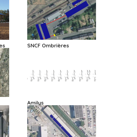
es
SNCF Ombrières
Amilys