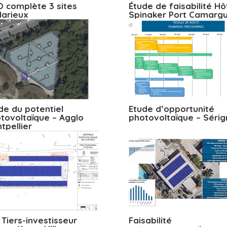
 complète 3 sites
Étude de faisabilité Hô
arieux
Spinaker Port Camarg
de du potentiel
Etude d’opportunité
tovoltaïque – Agglo
photovoltaïque – Séri
tpellier
 Tiers-investisseur
Faisabilité