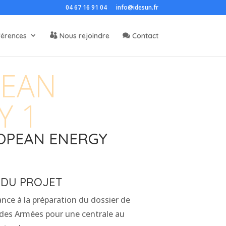
04 67 16 91 04
info@idesun.fr
férences
Nous rejoindre
Contact
EAN
Y 1
ROPEAN ENERGY
 DU PROJET
ance à la préparation du dossier de
 des Armées pour une centrale au