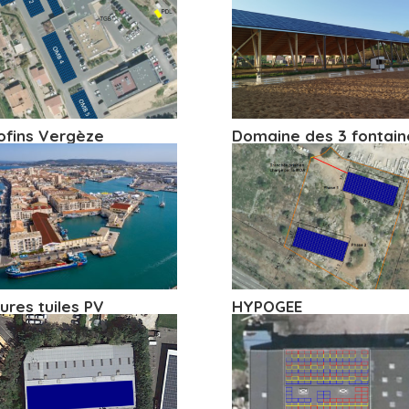
ofins Vergèze
Domaine des 3 fontain
tures tuiles PV
HYPOGEE