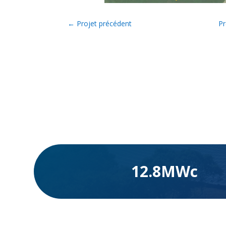
←
Projet précédent
Pr
12.8MWc