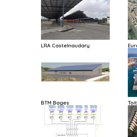
LRA Castelnaudary
Eur
BTM Bages
Toi