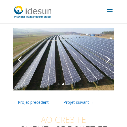
←
Projet précédent
Projet suivant
→
AO CRE3 FE