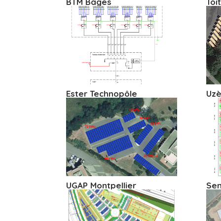
BTM Bages
Toi
Ester Technopôle
Uzè
UGAP Montpellier
Sen