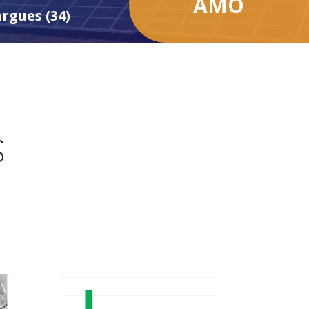
AMO
rgues (34)
S