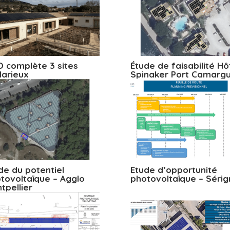
 complète 3 sites
Étude de faisabilité Hô
arieux
Spinaker Port Camarg
de du potentiel
Etude d’opportunité
tovoltaïque – Agglo
photovoltaïque – Séri
tpellier