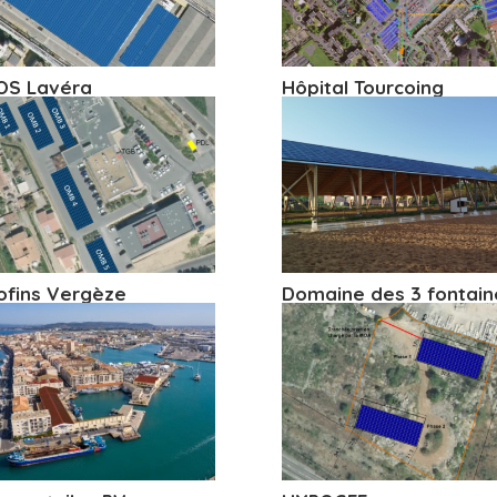
OS Lavéra
Hôpital Tourcoing
ofins Vergèze
Domaine des 3 fontain