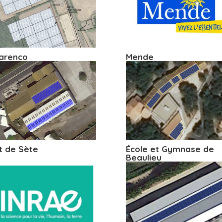
arenco
Mende
t de Sète
École et Gymnase de
Beaulieu