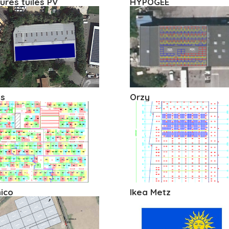
tures tuiles PV
HYPOGEE
s
Orzy
ico
Ikea Metz