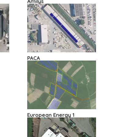
Amilys
PACA
European Energy 1