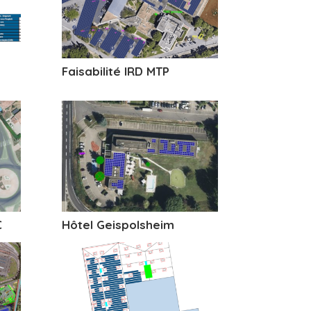
Faisabilité IRD MTP
C
Hôtel Geispolsheim