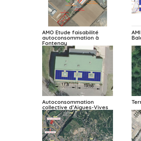
AMO Etude faisabilité
AMI
autoconsommation à
Bal
Fontenay
Autoconsommation
Ter
collective d’Aigues-Vives