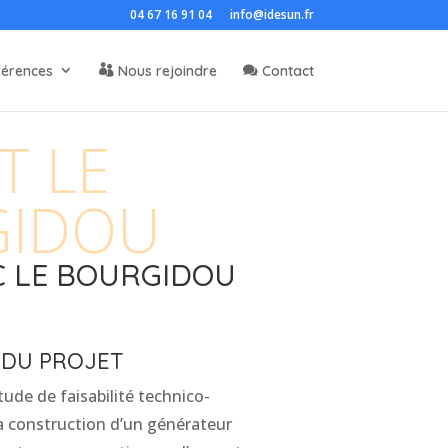
04 67 16 91 04
info@idesun.fr
férences
Nous rejoindre
Contact
T LE
GIDOU
EC LE BOURGIDOU
 DU PROJET
tude de faisabilité technico-
 construction d’un générateur