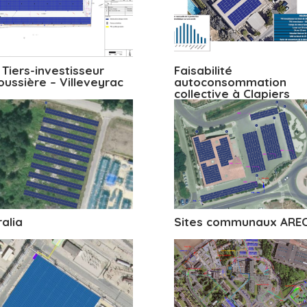
 Tiers-investisseur
Faisabilité
oussière – Villeveyrac
autoconsommation
collective à Clapiers
ralia
Sites communaux ARE