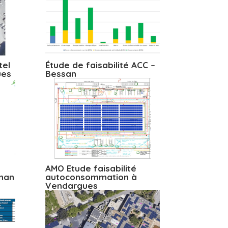
tel
Étude de faisabilité ACC –
ues
Bessan
AMO Etude faisabilité
gnan
autoconsommation à
Vendargues