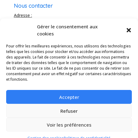
Nous contacter
Adresse :
Bâtiment Le Domitia
Gérer le consentement aux
20 rue de la Roussataïo
cookies
34 740 Vendargues, France
Téléhone :
Pour offrir les meilleures expériences, nous utilisons des technologies
04 67 16 91 04
telles que les cookies pour stocker et/ou accéder aux informations
des appareils. Le fait de consentir à ces technologies nous permettra
Mail :
de traiter des données telles que le comportement de navigation ou
info@idesun.fr
les ID uniques sur ce site. Le fait de ne pas consentir ou de retirer son
consentement peut avoir un effet négatif sur certaines caractéristiques
et fonctions.
Linkedin
Benoît Rouvière
Accepter
Eric Laget
Refuser
Voir les préférences
Copyright 2024 - Tous droits réservés - idesun.fr