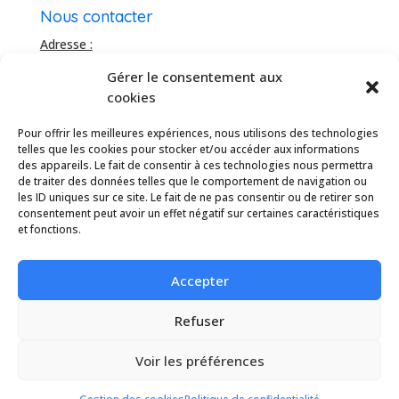
Nous contacter
Adresse :
Bâtiment Le Domitia
Gérer le consentement aux
20 rue de la Roussataïo
cookies
34 740 Vendargues, France
Téléhone :
Pour offrir les meilleures expériences, nous utilisons des technologies
04 67 16 91 04
telles que les cookies pour stocker et/ou accéder aux informations
des appareils. Le fait de consentir à ces technologies nous permettra
Mail :
de traiter des données telles que le comportement de navigation ou
info@idesun.fr
les ID uniques sur ce site. Le fait de ne pas consentir ou de retirer son
consentement peut avoir un effet négatif sur certaines caractéristiques
et fonctions.
Linkedin
Benoît Rouvière
Accepter
Eric Laget
Refuser
Voir les préférences
Copyright 2024 - Tous droits réservés - idesun.fr