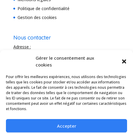
Politique de confidentialité
Gestion des cookies
Nous contacter
Adresse :
Bâtiment Le Domitia
Gérer le consentement aux
20 rue de la Roussataïo
cookies
34 740 Vendargues, France
Téléhone :
Pour offrir les meilleures expériences, nous utilisons des technologies
04 67 16 91 04
telles que les cookies pour stocker et/ou accéder aux informations
des appareils. Le fait de consentir à ces technologies nous permettra
Mail :
de traiter des données telles que le comportement de navigation ou
info@idesun.fr
les ID uniques sur ce site. Le fait de ne pas consentir ou de retirer son
consentement peut avoir un effet négatif sur certaines caractéristiques
et fonctions.
Linkedin
Benoît Rouvière
Accepter
Eric Laget