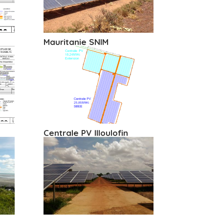
Mauritanie SNIM
Centrale PV Illoulofin