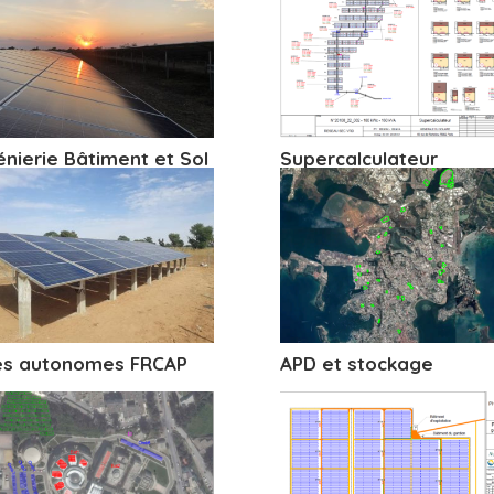
énierie Bâtiment et Sol
Supercalculateur
es autonomes FRCAP
APD et stockage