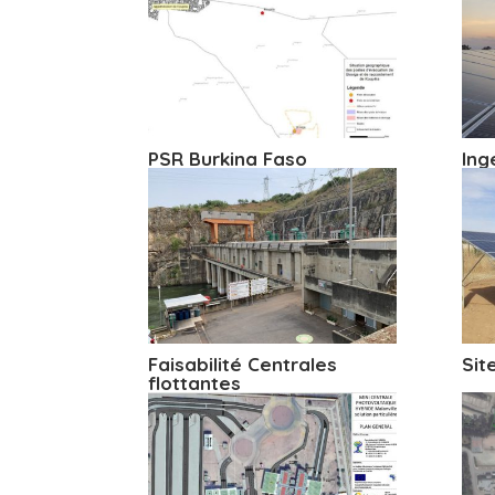
PSR Burkina Faso
Ing
Faisabilité Centrales
Sit
flottantes