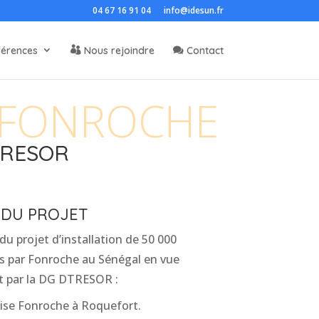
04 67 16 91 04
info@idesun.fr
férences
Nous rejoindre
Contact
 FONROCHE
TRESOR
 DU PROJET
du projet d’installation de 50 000
es par Fonroche au Sénégal en vue
t par la DG DTRESOR :
rise Fonroche à Roquefort.