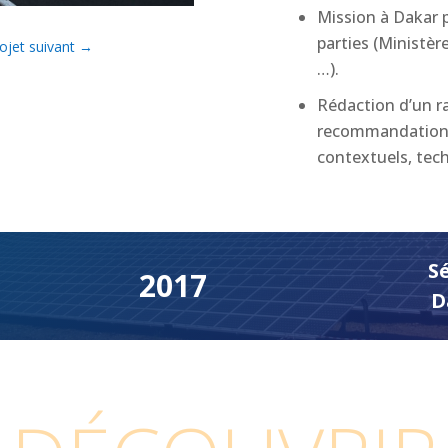
Mission à Dakar p
parties (Ministèr
ojet suivant
→
…).
Rédaction d’un r
recommandations 
contextuels, tec
S
2017
D