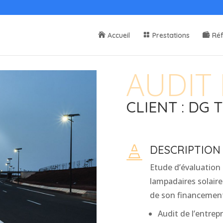
Accueil
Prestations
Ré
AUDIT
CLIENT : DG 
DESCRIPTION

Etude d’évaluation 
lampadaires solair
de son financemen
Audit de l’entrep