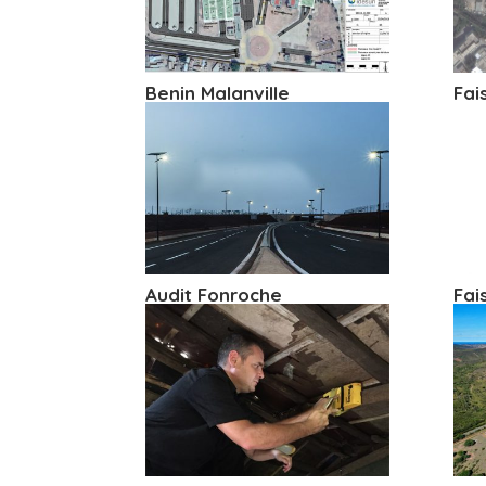
Benin Malanville
Fai
Audit Fonroche
Fai