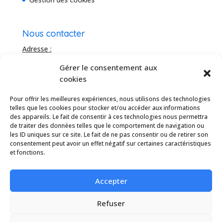
Nous contacter
Adresse :
Bâtiment Le Domitia
Gérer le consentement aux
20 rue de la Roussataïo
cookies
34 740 Vendargues, France
Téléhone :
Pour offrir les meilleures expériences, nous utilisons des technologies
04 67 16 91 04
telles que les cookies pour stocker et/ou accéder aux informations
des appareils. Le fait de consentir à ces technologies nous permettra
Mail :
de traiter des données telles que le comportement de navigation ou
info@idesun.fr
les ID uniques sur ce site. Le fait de ne pas consentir ou de retirer son
consentement peut avoir un effet négatif sur certaines caractéristiques
et fonctions.
Linkedin
Benoît Rouvière
Accepter
Eric Laget
Refuser