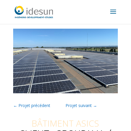
←
Projet précédent
Projet suivant
→
BÂTIMENT ASICS